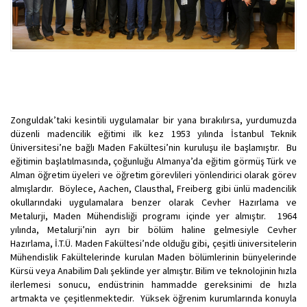
Zonguldak’taki kesintili uygulamalar bir yana bırakılırsa, yurdumuzda
düzenli madencilik eğitimi ilk kez 1953 yılında İstanbul Teknik
Üniversitesi’ne bağlı Maden Fakültesi’nin kuruluşu ile başlamıştır. Bu
eğitimin başlatılmasında, çoğunluğu Almanya’da eğitim görmüş Türk ve
Alman öğretim üyeleri ve öğretim görevlileri yönlendirici olarak görev
almışlardır. Böylece, Aachen, Clausthal, Freiberg gibi ünlü madencilik
okullarındaki uygulamalara benzer olarak Cevher Hazırlama ve
Metalurji, Maden Mühendisliği programı içinde yer almıştır. 1964
yılında, Metalurji’nin ayrı bir bölüm haline gelmesiyle Cevher
Hazırlama, İ.T.Ü. Maden Fakültesi’nde olduğu gibi, çeşitli üniversitelerin
Mühendislik Fakültelerinde kurulan Maden bölümlerinin bünyelerinde
Kürsü veya Anabilim Dalı şeklinde yer almıştır. Bilim ve teknolojinin hızla
ilerlemesi sonucu, endüstrinin hammadde gereksinimi de hızla
artmakta ve çeşitlenmektedir. Yüksek öğrenim kurumlarında konuyla