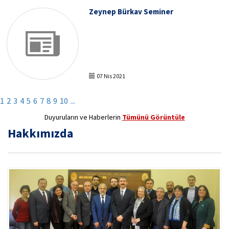
Zeynep Bürkav Seminer
07 Nis 2021
1
2
3
4
5
6
7
8
9
10
...
Duyuruların ve Haberlerin
Tümünü Görüntüle
Hakkımızda