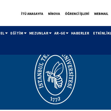
İTÜ ANASAYFA
NİNOVA
ÖĞRENCİ İŞLERİ
WEBMAIL
EL
EĞİTİM
MEZUNLAR
AR-GE
HABERLER
ETKİNLİK