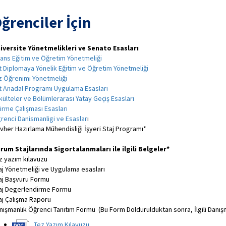
ğrenciler İçin
iversite Yönetmelikleri ve Senato Esasları
sans Eğitim ve Öğretim Yönetmeliği
ft Diplomaya Yönelik Eğitim ve Öğretim Yönetmeliği
z Öğrenimi Yönetmeliği
ft Anadal Programı Uygulama Esasları
külteler ve Bölümlerarası Yatay Geçiş Esasları
tirme Çalışması Esasları
renci Danismanligi ve Esaslar
ı
vher Hazırlama Mühendisliği İşyeri Staj Programı*
rum Stajlarında Sigortalanmaları ile ilgili Belgeler*
z yazım kılavuzu
aj Yönetmeliği ve Uygulama esasları
aj Başvuru Formu
aj Degerlendirme Formu
aj Çalışma Raporu
nışmanlık Öğrenci Tanıtım Formu (Bu Form Doldurulduktan sonra, İlgili Danışm
Tez Yazım Kılavuzu