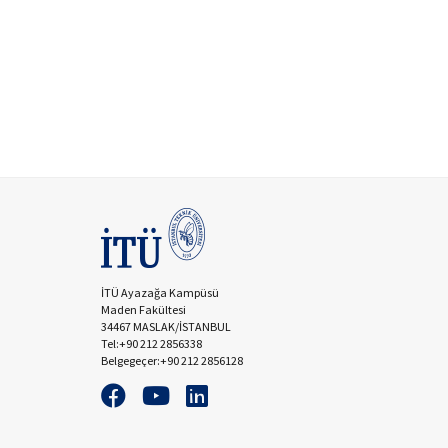
İTÜ Ayazağa Kampüsü
Maden Fakültesi
34467 MASLAK/İSTANBUL
Tel:+90 212 2856338
Belgegeçer:+90 212 2856128