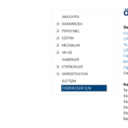
Ö
ANASAYFA
HAKKIMIZDA
Ün
PERSONEL
Li
EĞİTİM
Çi
Ya
MEZUNLAR
Çi
AR-GE
Fa
HABERLER
Bi
ETKİNLİKLER
Ög
Ce
AKREDİTASYON
İLETİŞİM
Ku
ÖĞRENCİLER İÇİN
Te
St
St
St
St
Da